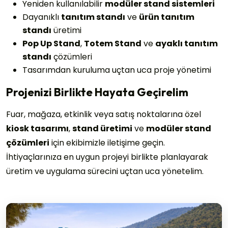
Yeniden kullanılabilir
modüler stand sistemleri
Dayanıklı
tanıtım standı
ve
ürün tanıtım
standı
üretimi
Teklif Talep Formu
Pop Up Stand
,
Totem Stand
ve
ayaklı tanıtım
Projeniz için detayları iletin, en kısa sürede dönüş
standı
çözümleri
yapalım.
Tasarımdan kuruluma uçtan uca proje yönetimi
Ad Soyad *
Projenizi Birlikte Hayata Geçirelim
Fuar, mağaza, etkinlik veya satış noktalarına özel
Şirket Adı *
kiosk tasarımı
,
stand üretimi
ve
modüler stand
çözümleri
için ekibimizle iletişime geçin.
Telefon *
İhtiyaçlarınıza en uygun projeyi birlikte planlayarak
üretim ve uygulama sürecini uçtan uca yönetelim.
Şehir / Ülke
PRO DESIGN
Sektör *