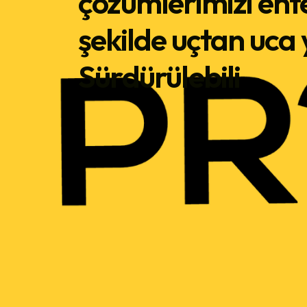
çözümlerimizi ent
Güvenli
şekilde uçtan uca 
8 + 9 
Sürdürülebili