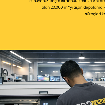
sunuyoruz. Başta İstanbul, İzmir ve Ankar
alan 20.000 m²’yi aşan depolama k
süreçleri k