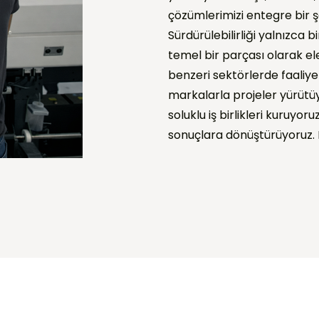
çözümlerimizi entegre bir ş
Sürdürülebilirliği yalnızca 
temel bir parçası olarak e
benzeri sektörlerde faaliye
markalarla projeler yürütüyo
soluklu iş birlikleri kuruyoru
sonuçlara dönüştürüyoruz. P
Teklif Talep Formu
Projeniz için detayları iletin, en kısa sürede dönüş yapalım.
d *
Şirket Adı *
 *
Şehir / Ülke