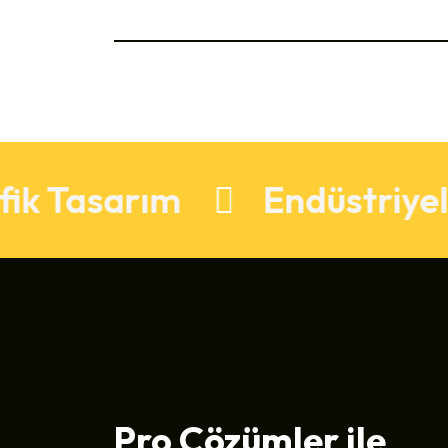
asarım
Endüstriyel Tas
Pro Çözümler ile