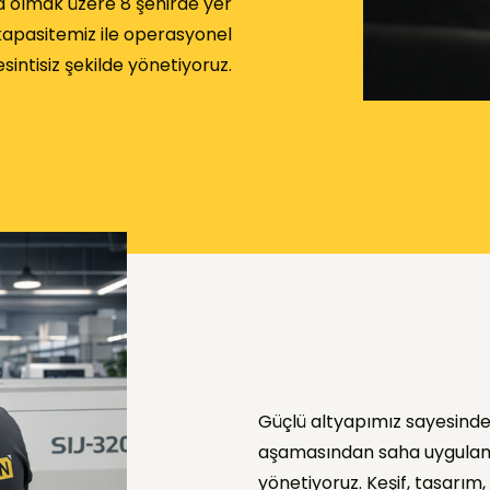
a olmak üzere 8 şehirde yer
apasitemiz ile operasyonel
esintisiz şekilde yönetiyoruz.
Güçlü altyapımız sayesinde p
aşamasından saha uygulama
yönetiyoruz. Keşif, tasarım,