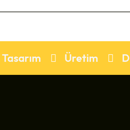
arım
Üretim
Dijital 